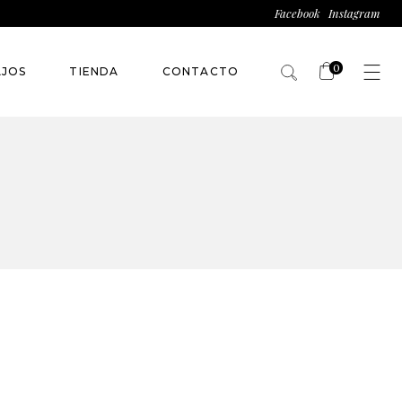
Facebook
Instagram
0
AJOS
TIENDA
CONTACTO
No products in the
cart.