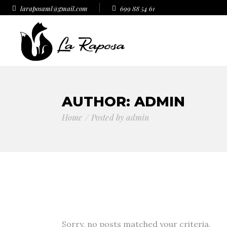
laraposaml@gmail.com
699 88 54 61
AUTHOR: ADMIN
Home
Posted by admin
Sorry, no posts matched your criteria.