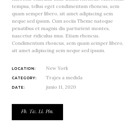
tempus, tellus eget condimentum rhoncus, sem
quam semper libero, sit amet adipiscing sem
neque sed ipsum. Cum sociis Theme natoque
penatibus et magnis dis parturient montes,
nascetur ridiculus mus. Etiam rhoncus.
Condimentum rhoncus, sem quam semper libero,
sit amet adipiscing sem neque sed ipsum.
New York
LOCATION:
Trajes a medida
CATEGORY:
junio 11, 2020
DATE:
Fb.
Tw.
Li.
Pin.