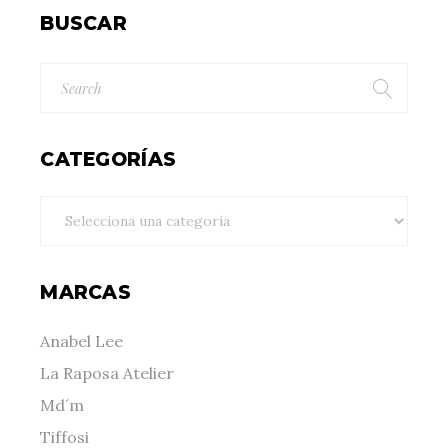
BUSCAR
Search
for:
CATEGORÍAS
MARCAS
Anabel Lee
La Raposa Atelier
Md´m
Tiffosi